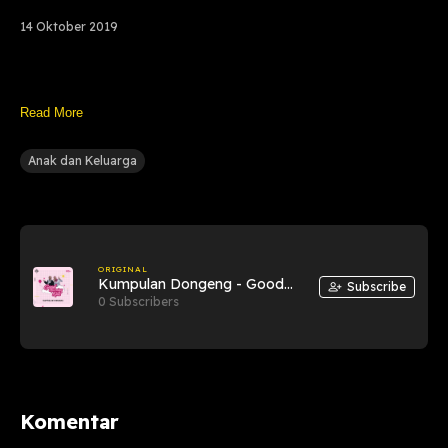
14 Oktober 2019
Read More
Anak dan Keluarga
ORIGINAL
Kumpulan Dongeng - Good
Subscribe
Morning Kids
0 Subscribers
Komentar