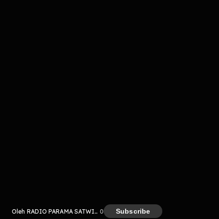
komentar belum bisa dimuat. Coba refresh halaman
atau periksa koneksi internet kamu.
Kreator
Subscribe
Oleh RADIO PARAMA SATWIKA 98fm
0