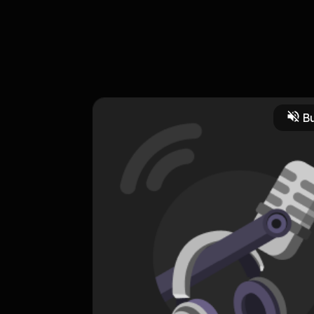
k yang mengajak untuk melihat ke dalam, menerima kekurangan, me
eksi malam dengan musik slow ambient yang damai.
Bu
ction
refleksi
afirmasi
positivevibes
HOSTING
Afirmasi Penyembuhan Batin
0 Subscribers