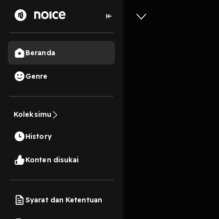
Beranda
Genre
Refleksi 
Koleksimu
3 Menit
History
Preview
Harga belum termasuk b
Konten disukai
Syarat dan Ketentuan