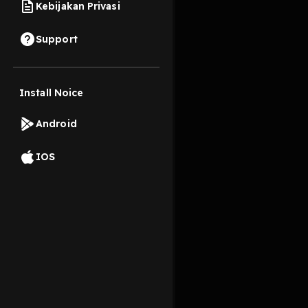
Kebijakan Privasi
13 Agustus 2025
Support
"Refleksi Batin"
Liri
untuk momen introsp
Install Noice
Read More
Android
Spiritualitas
IOS
selfmotivated
refel