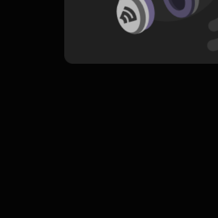
komentar belum bisa dimuat. Coba refr
atau periksa koneksi internet k