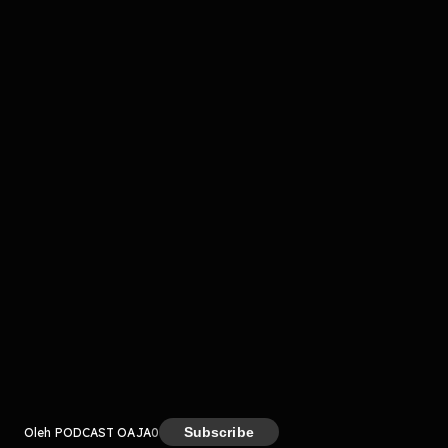
komentar belum bisa dimuat. Coba refresh halaman
atau periksa koneksi internet kamu.
Kreator
Subscribe
Oleh PODCAST OAJA
0