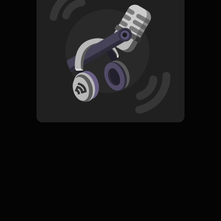
Read More
Pop
ORIGINAL
Meraih Bintang
Subscribe
0 Subscribers
Komentar