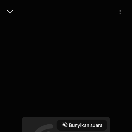
Masuk
Aku Bukan Mereka
3 Menit
Play
Bunyikan suara
29 Oktober 2019