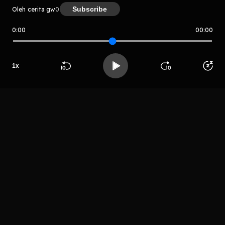
Subscribe
Oleh cerita gw
0
0:00
00:00
cerita gw
Host
1
x
Takoyaki
hangat
Beranda
Cari
Buka App
Koleksimu
Profil
LIHAT EPISODE LAIN