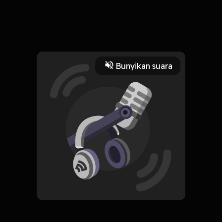
ya intinya ini perkenalan :)
Read More
Bunyikan suara
Buku
perkenalan
ceritagw
HOSTING
cerita gw
Subscribe
0 Subscribers