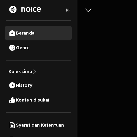
Beranda
Genre
my quarte
Koleksimu
8 Menit
History
Play
Konten disukai
Syarat dan Ketentuan