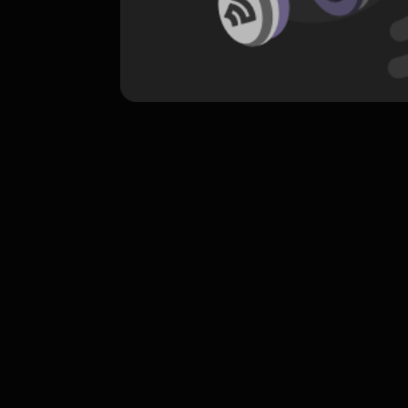
komentar belum bisa dimuat. Coba refr
atau periksa koneksi internet k