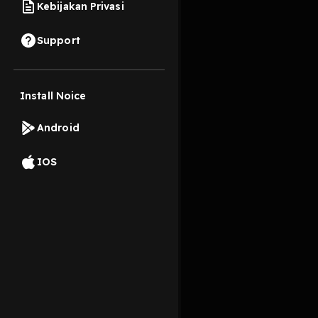
Kebijakan Privasi
3 September 2022
Support
Cerita berpusat pada
akhirnya membuat hubu
Install Noice
Read More
Android
Minat dan Hobi
Anim
IOS