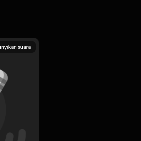
eka hidup di kos kosan yang sama. Lalu berbagai aktivitas
ini. Sangat cocok ditonton kok!
nyikan suara
Subscribe