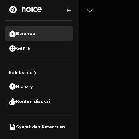
Beranda
Genre
Nemu An
Koleksimu
Minna K
History
15 Menit
Play
Konten disukai
Syarat dan Ketentuan