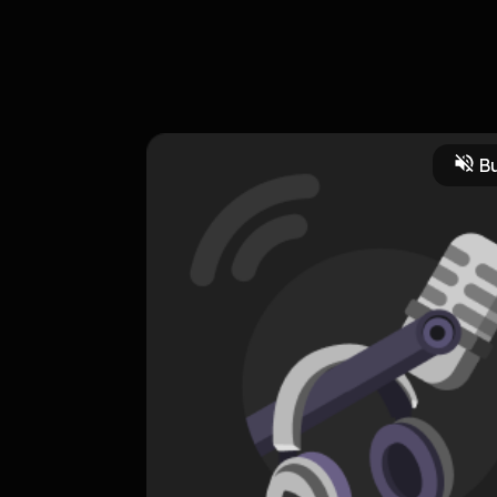
 Kazunari Usa dan Ritsu Kawai. Usa mencintai Kawai diam-diam. Mer
ngan menjadi lebih dekat. Terlebih banyak karakter unik di anime 
Bu
asi dan Manga
CREATOR-RSS
Penonton Anime Indo
0 Subscribers