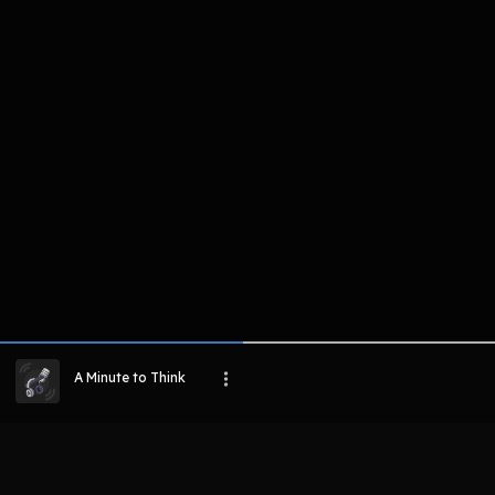
komentar belum bisa dimuat. Coba refr
atau periksa koneksi internet k
LIHAT CHAPTER LAIN
A Minute to Think