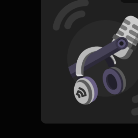
ORIGINAL
A Minute to Think