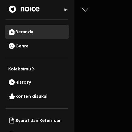
Beranda
Genre
1,7 rb
4 tahun lalu
3
#6 Komun
Koleksimu
produkti
History
Play
Konten disukai
Syarat dan Ketentuan