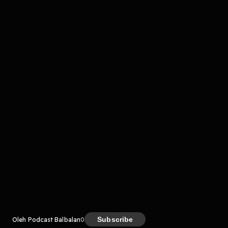
komentar belum bisa dimuat. Coba refresh halaman
atau periksa koneksi internet kamu.
Kreator
Subscribe
Oleh Podcast Balbalan
0