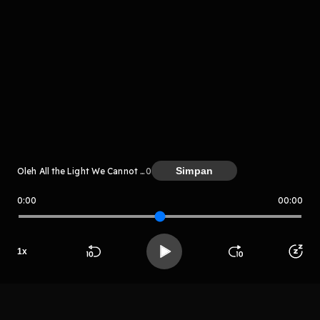
Komentar
komentar belum bisa dimuat. Coba refresh halaman
atau periksa koneksi internet kamu.
Simpan
Oleh All the Light We Cannot See
0
0:00
00:00
All the Light We Cannot See
1
x
LIHAT CHAPTER LAIN
Beranda
Cari
Buka App
Koleksimu
Profil