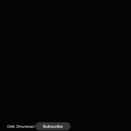
komentar belum bisa dimuat. Coba refresh halaman
atau periksa koneksi internet kamu.
Kreator
Subscribe
Oleh Ilmunesia
0