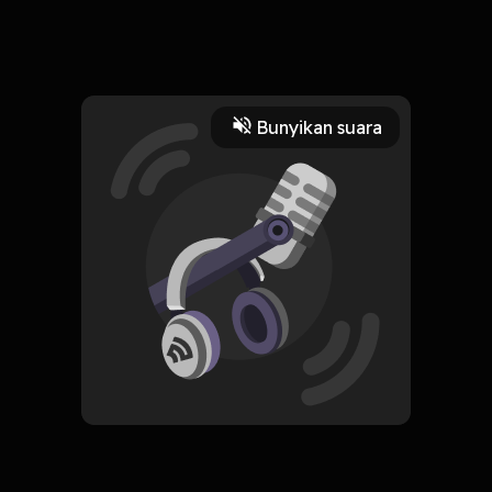
Sound Record dari Live Noice
Read More
Bunyikan suara
Seni Pentas
Seni
CREATOR-RSS
Ilmunesia
Subscribe
0 Subscribers
Komentar