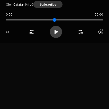
Subscribe
Oleh Catatan Kita
0
0:00
00:00
Catatan Kita
Host
1
x
Mason
Beranda
Cari
Buka App
Koleksimu
Profil
LIHAT EPISODE LAIN