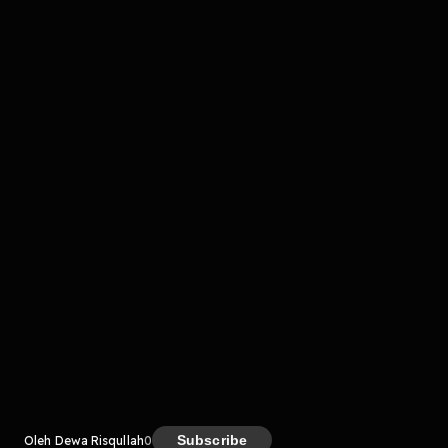
Komentar
komentar belum bisa dimuat. Coba refresh halaman
atau periksa koneksi internet kamu.
Kreator
Subscribe
Oleh Dewa Risqullah
0