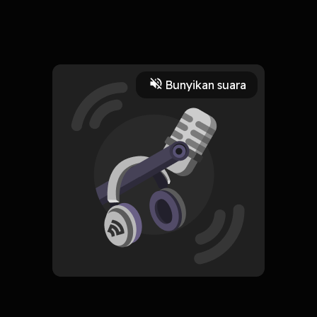
25 Maret 2026
Hidup yang sempat ditemani kamu adalah bagian yang aku
syukuri. Meski, pada akhirnya kita tidak lagi beriringan.
Read More
Bunyikan suara
Seni
Buku
RSS
Dewa Risqullah
Subscribe
0 Subscribers