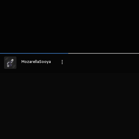
MozarellaSooya
LIHAT EPISODE LAIN