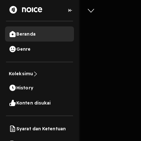
Beranda
Genre
Filsafat
Koleksimu
Filsafat
History
12 Menit
Play
Konten disukai
Syarat dan Ketentuan