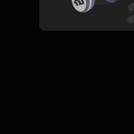
komentar belum bisa dimuat. Coba refr
atau periksa koneksi internet k