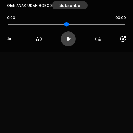
Subscribe
Oleh ANAK UDAH BOBO
0
0:00
00:00
ANAK UDAH BOBO
Host
1
x
PaPa MiLe
Beranda
Cari
Buka App
Koleksimu
Profil
LIHAT EPISODE LAIN