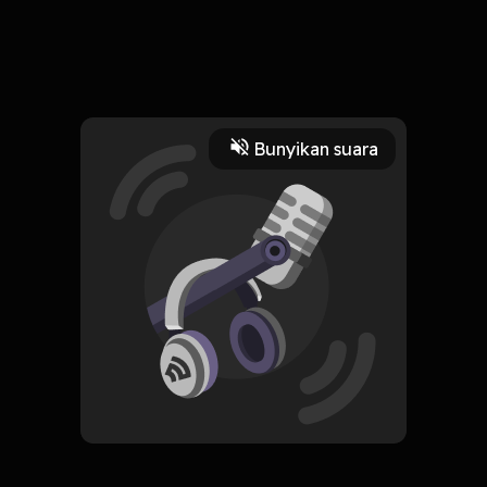
16 April 2024
2 match timnas menentukan langkah timnas Indonesia.
Timnas Indonesia bakal kedatangan kiper grade A.
Read More
Bunyikan suara
Olahraga
emilaudero
pssi
HOSTING
PODSPORTS
Subscribe
0 Subscribers