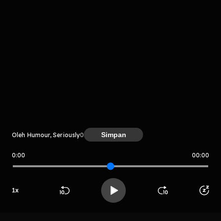
Komentar
komentar belum bisa dimuat. Coba refresh halaman
Simpan
Oleh Humour, Seriously
0
atau periksa koneksi internet kamu.
0:00
00:00
Humour, Seriously
1
x
Beranda
Cari
Buka App
Koleksimu
Profil
LIHAT CHAPTER LAIN