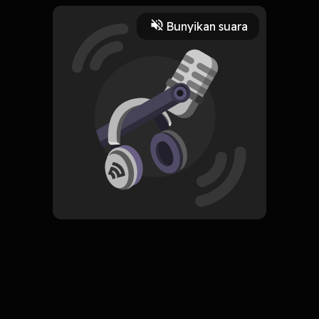
secara bijak.
Play
Bunyikan suara
19 Januari 2022
Read More
Pengembangan Diri
ORIGINAL
Simpan
Humour, Seriously