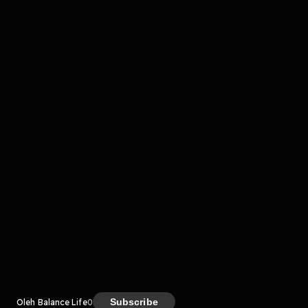
Komentar
komentar belum bisa dimuat. Coba refresh halaman
atau periksa koneksi internet kamu.
Kreator
Subscribe
Oleh Balance Life
0