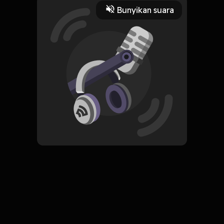
3 Menit
Bunyikan suara
Play
10 Mei 2022
Read More
ORIGINAL
Simpan
A Room of One's Own