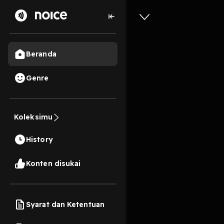
Beranda
Genre
Jalan 
Koleksimu
1 Menit
History
Play
Konten disukai
Syarat dan Ketentuan