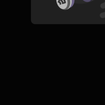
komentar belum bisa dimuat. Coba refr
atau periksa koneksi internet k