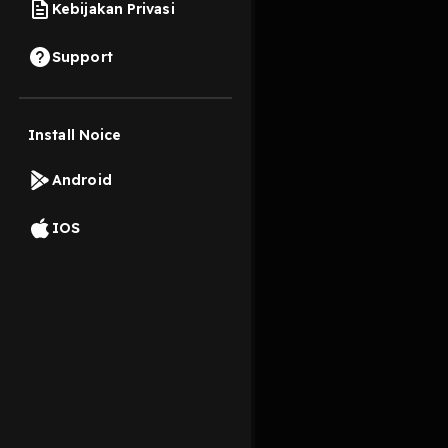
Kebijakan Privasi
20 Juli 2025
Support
Video Desa dan Kota
Install Noice
Read More
Android
Islam
IOS