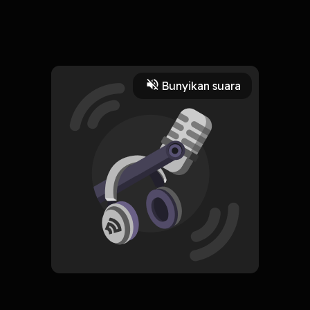
Part 2
Read More
Bunyikan suara
Drama
drama
HOSTING
RHEINA
Subscribe
0 Subscribers