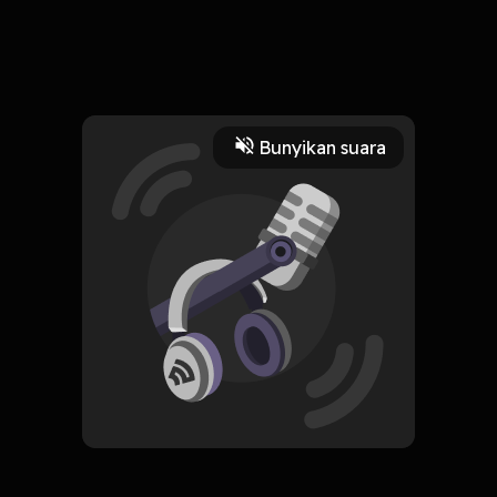
28 Desember 2023
#30HariBersuara2023
Bunyikan suara
Read More
Edukasi
Pengembangan Diri
CREATOR-RSS
Bro Ko Lee
Subscribe
0 Subscribers