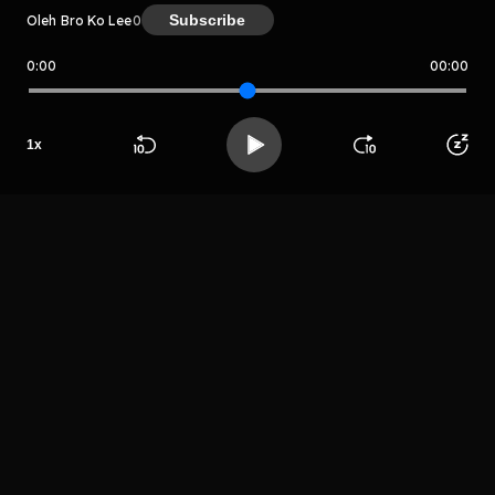
Subscribe
Oleh Bro Ko Lee
0
0:00
00:00
Bro Ko Lee
Host
1
x
Enlik Lee
Beranda
Cari
Buka App
Koleksimu
Profil
LIHAT EPISODE LAIN