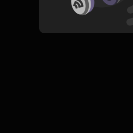
komentar belum bisa dimuat. Coba refr
atau periksa koneksi internet k