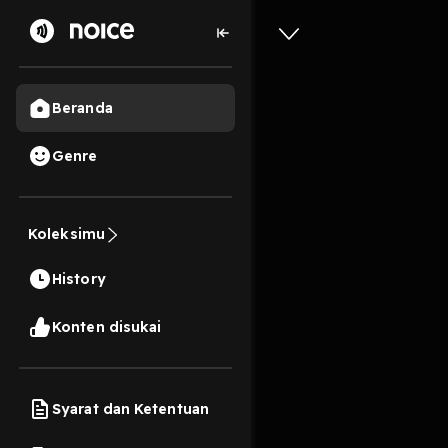
Beranda
Genre
mencari 
dewasa d
Koleksimu
Rizki
History
1 Jam, 4 Menit
Konten disukai
Play
Syarat dan Ketentuan