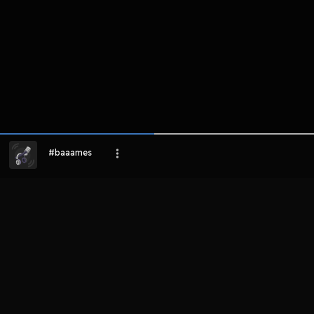
#baaames
LIHAT EPISODE LAIN