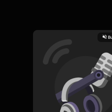
ir kalo ternyata hubungan punya paradoks? Wkwkwk dengerin keserua
Bu
akat dan Budaya
CREATOR-RSS
#baaames
0 Subscribers