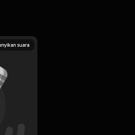
n gue bareng Rafi di episode ini.
nyikan suara
Subscribe