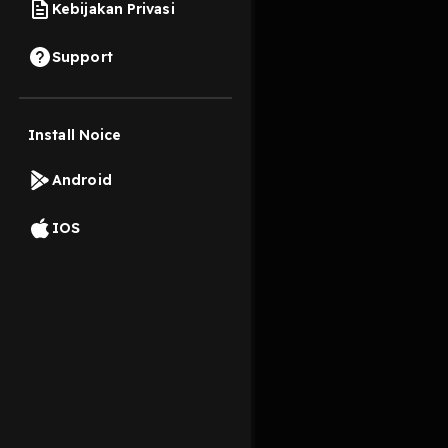
Kebijakan Privasi
18 Desember 2023
Support
Pernah ga sih berfik
Install Noice
Read More
Android
Relationship
Masyar
IOS