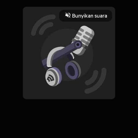
diwaspadai.
2 Menit
Bunyikan suara
Play
10 Mei 2022
Read More
Pengembangan Diri
ORIGINAL
Simpan
Dark Psychology