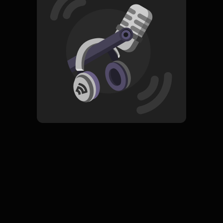
Read More
Pop
ORIGINAL
Si Buyuang Kini Lah Gadang
Subscribe
0 Subscribers
Komentar