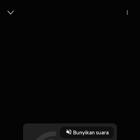
Masuk
2
6 tahun lalu
6 Menit
Iyo Katokan Indak
Play
Bunyikan suara
16 Oktober 2019