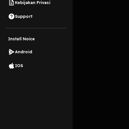
Kebijakan Privasi
24 Oktober 2022
Support
Refi Riduan Achmad b
Install Noice
Read More
Android
Sejarah
IOS