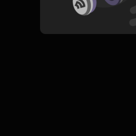
komentar belum bisa dimuat. Coba refr
atau periksa koneksi internet k