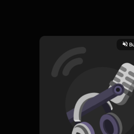
ercerita tentang Kisah 25 Nabi
Bu
CREATOR-RSS
Refi Riduan Achmad
0 Subscribers