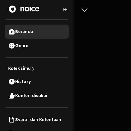
Beranda
Genre
38
3 tahun lalu
14 M
Koleksimu
Nabi Ibr
History
Play
Konten disukai
Syarat dan Ketentuan