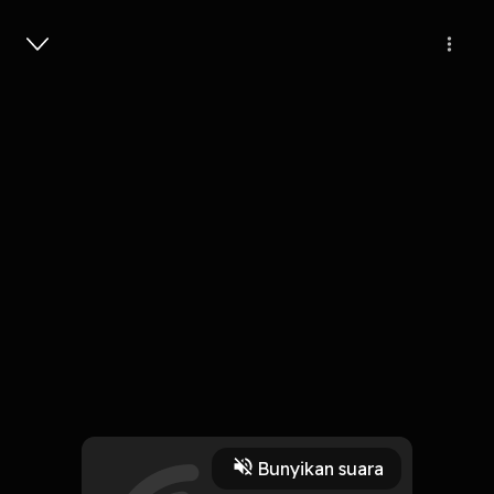
Masuk
Terlalu Yakin, Mungkin
4 Menit
Play
Bunyikan suara
11 Oktober 2019