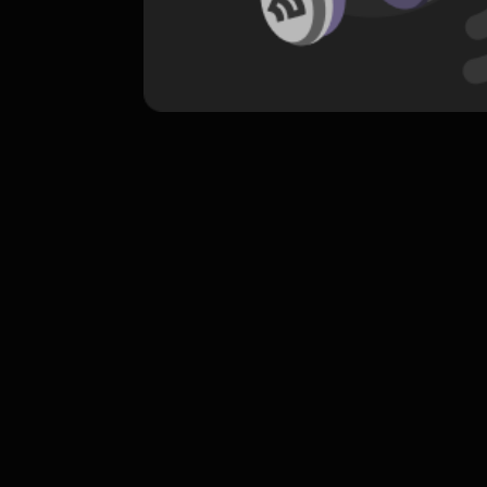
komentar belum bisa dimuat. Coba refr
atau periksa koneksi internet k