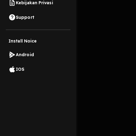
Kebijakan Privasi
20 Maret 2023
Support
Follow us on instagr
Install Noice
Read More
Android
Masyarakat dan Buday
IOS