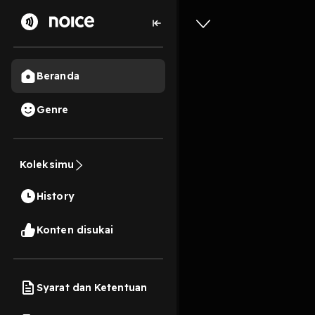
Beranda
Genre
2
3 tahun lalu
24 Me
Koleksimu
S1 E4 - 
History
Play
Konten disukai
Syarat dan Ketentuan