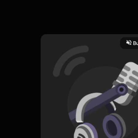
am @afternooncoffeedate
Bu
a
Jurnal Pribadi
CREATOR-RSS
Afternoon Coffee Date Podcast
0 Subscribers