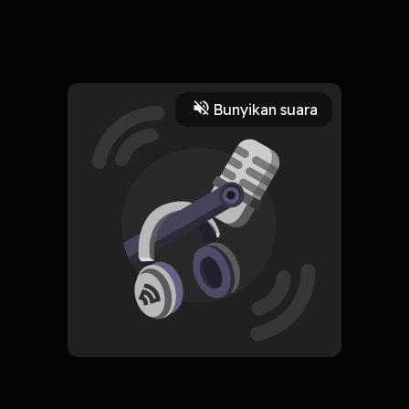
11 Oktober 2022
lagi asik nonton eh dibikin flashback masa lalu yang belum
terselesaikan...
Read More
Bunyikan suara
TV & Film
CREATOR-RSS
Literally Me Podcast
Subscribe
0 Subscribers