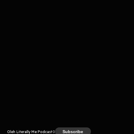
Komentar
komentar belum bisa dimuat. Coba refresh halaman
atau periksa koneksi internet kamu.
Kreator
Subscribe
Oleh Literally Me Podcast
0