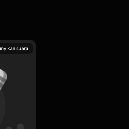
end-up nya ada yang sounds like professional buzzer
 hate comment aja ke yang kamu kontra-in jawabannya
ntain.
nyikan suara
Subscribe