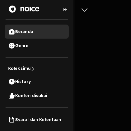
Beranda
Genre
0
3 bulan lalu
36 Me
Koleksimu
NUMPUNK
History
Play
Konten disukai
Syarat dan Ketentuan