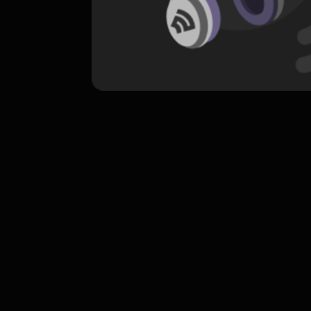
komentar belum bisa dimuat. Coba refr
atau periksa koneksi internet k