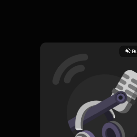
t kusir, kadang keberpihakan itu memang harus dipilih. Walaupun 
ya main games ya ges ya. Ini pure hiburan untuk kamu kok. Kirim
 lagi cosplay yutuber terkenal aja. Still standing strong like a mou
Bu
tra
#nongkrong
#lucu
#politik
HOSTING
NUMPUNK
0 Subscribers