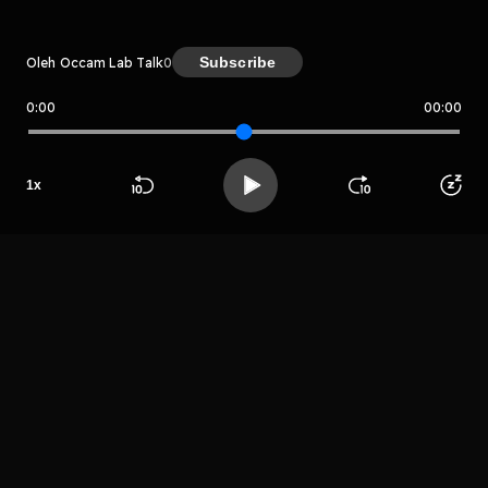
Subscribe
Oleh Occam Lab Talk
0
0:00
00:00
Occam Lab Talk
Host
Occam
1
x
Komunikasi
Beranda
Cari
Buka App
Koleksimu
Profil
Indonesia
LIHAT EPISODE LAIN