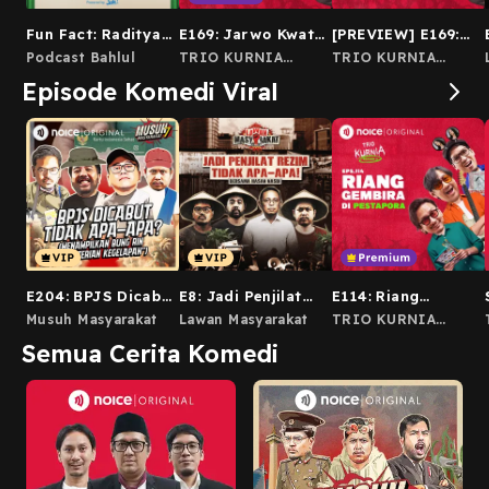
Fun Fact: Raditya
E169: Jarwo Kwat
[PREVIEW] E169:
Dika Dikontrol
Musuhnya Desta!
Jarwo Kwat
Podcast Bahlul
TRIO KURNIA
TRIO KURNIA
Sama Bininya
Musuhnya Desta!
(Vincent Desta &
(Vincent Desta &
Episode Komedi Viral
Andre)
Andre)
E204: BPJS Dicabut
E8: Jadi Penjilat
E114: Riang
Tidak Apa-Apa?
Rezim Tidak Apa-
Gembira Di
Musuh Masyarakat
Lawan Masyarakat
TRIO KURNIA
(Menampilkan Bung
Apa! (bersama
Pestapora
(Vincent Desta &
Semua Cerita Komedi
Andre)
Rin "Kementerian
Hasan Nasbi)
Kegelapan")