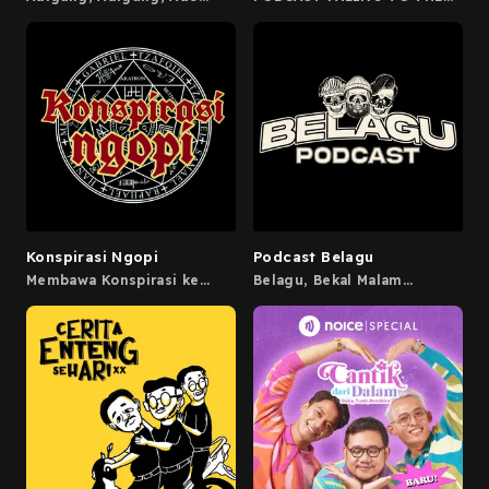
Namnung
POINT!!
Konspirasi Ngopi
Podcast Belagu
Membawa Konspirasi ke
Belagu, Bekal Malam
ranah warung kopi dengan
Minggu-nya kamu. Podcast
metode pendekatan
tongkrongan asal Bandung
Cocoxlogy in our Sotoy
berbahasa Sunda yang
opinion 》inquiries :
bahas seputaran Love, Life,
and Laugh. Barengan
konspirasingopi @ gmail .
Guzman Sige, Kuns
com 》tiktok :
Kurniawan, dan Tama
tiktok.com/konspirasingopi
Randy, bakalan bahas serba-
》instagram :
serbi kehidupan dari sudut
instagram.com/konspirasingopi
pandang yang berbeda.
》youtube :
Selamat mendengarkan.
www.youtube.com/konspirasingopi
Enjoy! Catch us on : Email :
》traktir kopi :