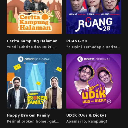
yang dilakukan oleh
manusia. Tayang setiap
Rabu dan Minggu bersama
Ridwan Remin dan Molan.
Cerita Kampung Halaman
RUANG 28
Yusril Fahriza dan Mukti
“3 Opini Terhadap 3 Berita
Entut membahas seluk-
Dalam 1 Meja” Obrolan dua
beluk dan hiruk-pikuk
arah yang membawakan
Yogyakarta tanpo tedheng
opini dari tiga perspektif
aling-aling.
dan tiga persona yang
berbeda, berdasarkan berita
isu sosial dan politik di
Indonesia ataupun luar
negeri yang berkaitan
dengan Indonesia. Tayang
setiap Rabu bersama
Mamat, Cania, dan Gilbhas.
Happy Broken Family
UDIK (Uus & Dicky)
Perihal broken home, gak
Apaansi lo, kampung!
selalu bikin sedih. Mending