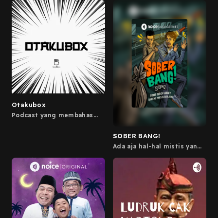
diketawain bareng Gianluigi
dan Adriano Qalbi.
Otakubox
Podcast yang membahas
segala hal yang berbau
Jejepangan! Sebuah
SOBER BANG!
kolaborasi Box2box Media
Network dengan Abuget
Ada aja hal-hal mistis yang
dua cowok ini alami setiap
mereka ke luar rumah. Tapi
mereka nggak ada kapok-
kapoknya! Kini sedang
berkarier dan berupaya
meraih impian, keinginan
untuk memiliki kehidupan
yang wajar dan sederhana
tidak menghindarkan Muklis