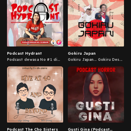
Instagram
@ceritamalamini.cmi jika
kalian ingin ikut bercerita.
Podcast Hydrant
Gokiru Japan
Podcast dewasa No #1 di
Gokiru Japan... Gokiru Des...
Bekasi Hosted on Acast. See
acast.com/privacy for more
information.
Podcast The Cho Sisters
Gusti Gina (Podcast