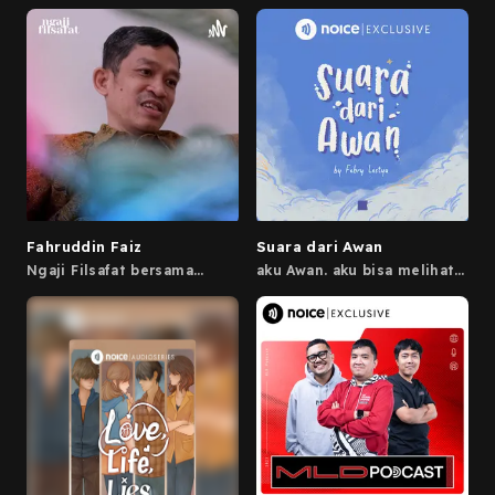
metode pendekatan
Cocoxlogy in our Sotoy
opinion 》inquiries :
konspirasingopi @ gmail .
com 》tiktok :
tiktok.com/konspirasingopi
》instagram :
instagram.com/konspirasingopi
》youtube :
www.youtube.com/konspirasing
》traktir kopi :
https://saweria.co/KonspirasiN
Fahruddin Faiz
Suara dari Awan
Ngaji Filsafat bersama
aku Awan. aku bisa melihat
Fahruddin Faiz
semua beban manusia yang
ada di Bumi, dan akan aku
ceritakan satu-persatu.
mungkin ga ya cerita kamu
bakalan ada disini?