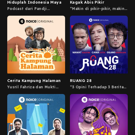
Hiduplah Indonesia Maya
Kagak Abis Pikir
Podcast dari Pandji
“Makin di pikir-pikir, makin
Pragiwaksono, membahas
kagak-kagak” Mencoba
segala keramaian yang
memahami perilaku manusia
terjadi di dunia maya
yang ngga masuk akal
Indonesia
sampe ke titik tertinggi,
dan menertawakan bersama
kejadian dan kebodohan
yang dilakukan oleh
manusia. Tayang setiap
Rabu dan Minggu bersama
Ridwan Remin dan Molan.
Cerita Kampung Halaman
RUANG 28
Yusril Fahriza dan Mukti
“3 Opini Terhadap 3 Berita
Entut membahas seluk-
Dalam 1 Meja” Obrolan dua
beluk dan hiruk-pikuk
arah yang membawakan
Yogyakarta tanpo tedheng
opini dari tiga perspektif
aling-aling.
dan tiga persona yang
berbeda, berdasarkan berita
isu sosial dan politik di
Indonesia ataupun luar
negeri yang berkaitan
dengan Indonesia. Tayang
setiap Rabu bersama