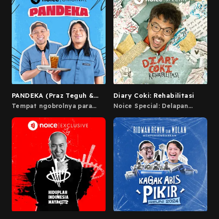
didengar, jangan dipercaya.
penjelasannya.
PANDEKA (Praz Teguh &
Diary Coki: Rehabilitasi
Rin Hermana)
Tempat ngobrolnya para
Noice Special: Delapan
perantau yang berjuang di
bagian cerita Coki Pardede
Jakarta.
selama Rehabilitasi.