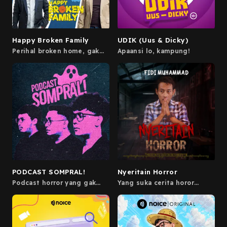
Mamat, Cania, dan Gilbhas.
Happy Broken Family
UDIK (Uus & Dicky)
Perihal broken home, gak
Apaansi lo, kampung!
selalu bikin sedih. Mending
diketawain bareng Gianluigi
dan Adriano Qalbi.
PODCAST SOMPRAL!
Nyeritain Horror
Podcast horror yang gak
Yang suka cerita horor
serem-serem banget,
kumpul sini. Terima kasih
menutupi ketakutan dengan
telah mengunjungi podcast
kesompralan Punya cerita
ini, untuk cerita lainnya
horror? Langsung kirim ke
temen-temen bisa kunjungi
sobatsompral@gmail.com
YouTube : Good Night