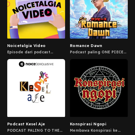
atau ke DM Instagram
https://www.youtube.com/@go
@PodcastSompral Iiiih
Untuk membaca kunjungi
Takuuuut!!!
akun Twitter
@fidimuhammad_
https://www.twitter.com/fidi
dan Facebook : Fidi
Muhammad
https://www.facebook.com/fi
Enjoy the horror Powered by
Firstory Hosting
Noicetalgia Video
Romance Dawn
Episode dari podcast
Podcast paling ONE PIECE
kesayangan kamu sekarang
se-Indonesia! Membedah
sudah ada versi videonya.
chapter, bedah teori, dan
Segera update aplikasi
berbincang dengan para
Noice kamu jadi versi 3.19,
super Nakama. Bersama
biar kamu bisa nonton.
kapten Arya Novrianus
tayang setiap hari Senin.
Mari dengarkan dan berlayar
bersama sampai Laugh Tale!
Podcast Kesel Aje
Konspirasi Ngopi
PODCAST PALING TO THE
Membawa Konspirasi ke
POINT!!
ranah warung kopi dengan