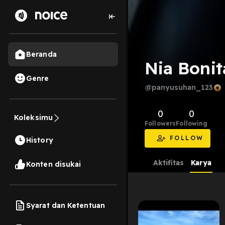
Beranda
Nia Boni
Genre
@panyusuhan_123
0
0
Koleksimu
Followers
Following
FOLLOW
History
Aktifitas
Karya
Konten disukai
Syarat dan Ketentuan