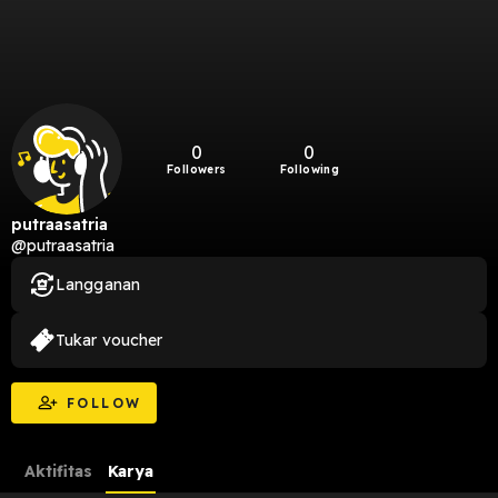
0
0
Followers
Following
putraasatria
@putraasatria
Langganan
Tukar voucher
FOLLOW
Aktifitas
Karya