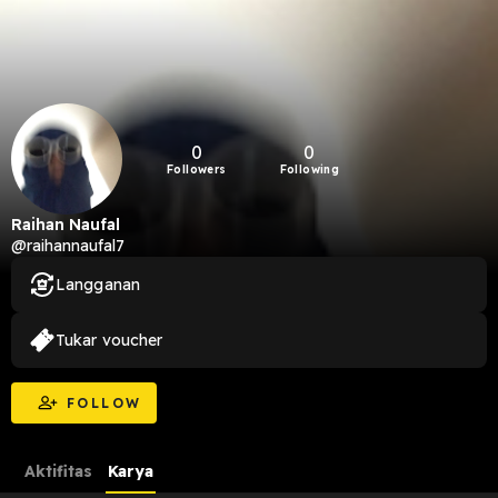
0
0
Followers
Following
Raihan Naufal
@raihannaufal7
Langganan
Tukar voucher
FOLLOW
Aktifitas
Karya