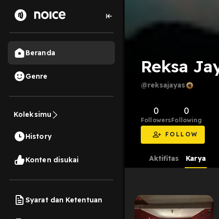
Beranda
Reksa Ja
Genre
@reksajayas
0
0
Koleksimu
Followers
Following
FOLLOW
History
Aktifitas
Karya
Konten disukai
Syarat dan Ketentuan