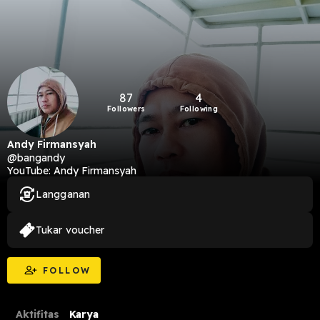
87
4
Followers
Following
Andy Firmansyah
@bangandy
YouTube: Andy Firmansyah
Langganan
Tukar voucher
FOLLOW
Aktifitas
Karya