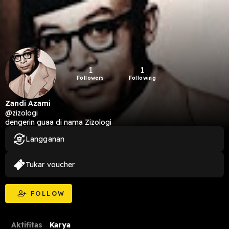
1
1
Followers
Following
Zandi Azami
@zizologi
dengerin guaa di nama Zizologi
Langganan
Tukar voucher
FOLLOW
Aktifitas
Karya