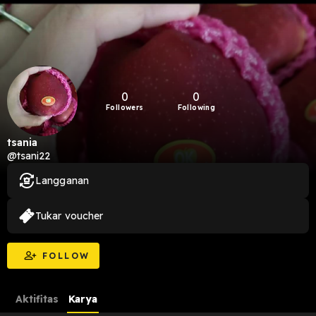
0
0
Followers
Following
tsania
@tsani22
Langganan
Tukar voucher
FOLLOW
Aktifitas
Karya