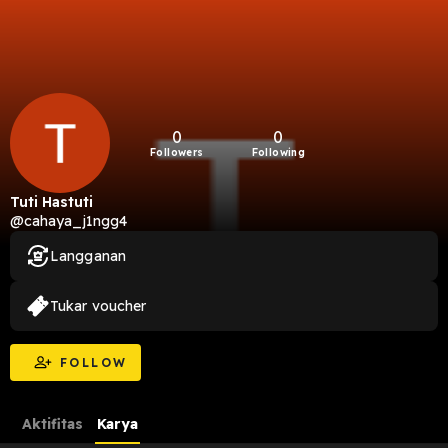
0
0
Followers
Following
Tuti Hastuti
@cahaya_j1ngg4
Langganan
Tukar voucher
FOLLOW
Aktifitas
Karya