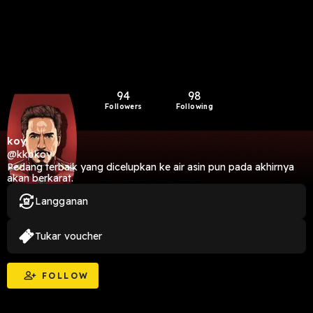
94
98
Followers
Following
koy
@kkokoy
Pedang terbaik yang dicelupkan ke air asin pun pada akhirnya
akan berkarat.
Langganan
Tukar voucher
FOLLOW