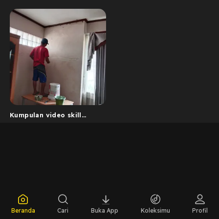
Kumpulan video skill
tukang dan inspirasi
pekerjaan ban...
Beranda
Cari
Buka App
Koleksimu
Profil