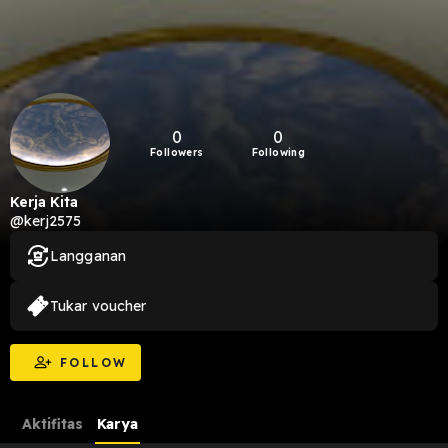
0
0
Followers
Following
Kerja Kita
@kerj2575
Langganan
Tukar voucher
FOLLOW
Aktifitas
Karya