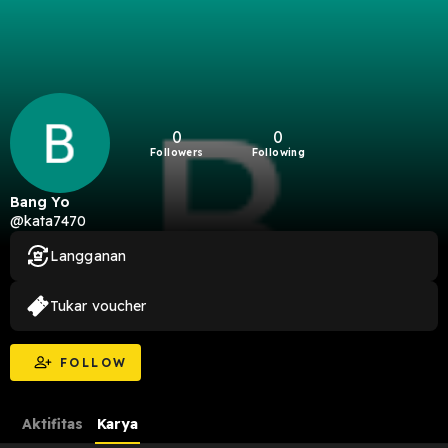
0
0
Followers
Following
Bang Yo
@kata7470
Langganan
Tukar voucher
FOLLOW
Aktifitas
Karya