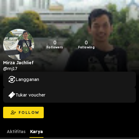
0
0
Followers
Following
Mirza Jachlief
@mj17
Langganan
Tukar voucher
FOLLOW
Aktifitas
Karya