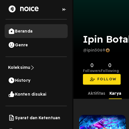
Beranda
Ipin Bota
Genre
@ipin3069
0
0
Koleksimu
Followers
Following
FOLLOW
History
Aktifitas
Karya
Konten disukai
Syarat dan Ketentuan