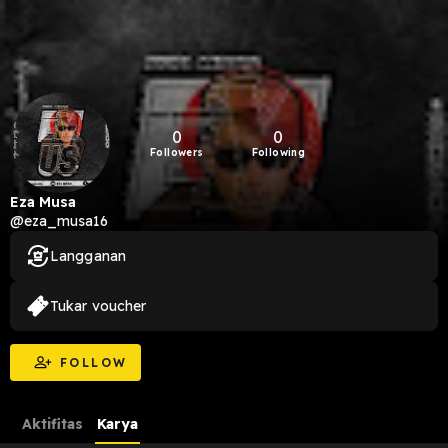
0
0
Followers
Following
Eza Musa
@eza_musa16
Langganan
Tukar voucher
FOLLOW
Aktifitas
Karya