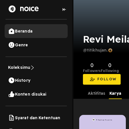
Beranda
Revi Meil
Genre
@titikhujan.
0
0
Koleksimu
Followers
Following
FOLLOW
History
Aktifitas
Karya
Konten disukai
Syarat dan Ketentuan