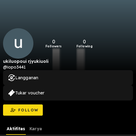
0
0
Followers
Following
ukiluopoui rjyukiuoli
@iopo3441
Langganan
Tukar voucher
FOLLOW
Aktifitas
Karya